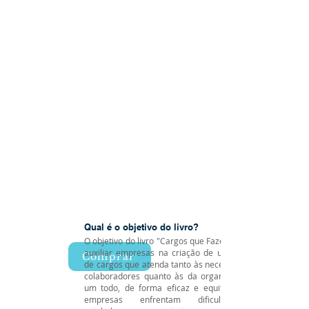
Qual é o objetivo do livro?
O objetivo do livro "Cargos que Fazem Sentido" é
auxiliar empresas na criação de uma estrutura
Comprar
de cargos que atenda tanto às necessidades dos
colaboradores quanto às da organização como
um todo, de forma eficaz e equitativa. Muitas
empresas enfrentam dificuldades em