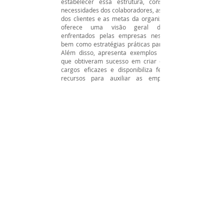
estabelecer essa estrutura, considerando as
necessidades dos colaboradores, as expectativas
dos clientes e as metas da organização. O livro
oferece uma visão geral dos desafios
enfrentados pelas empresas nesse processo,
bem como estratégias práticas para superá-los.
Além disso, apresenta exemplos de empresas
que obtiveram sucesso em criar estruturas de
cargos eficazes e disponibiliza ferramentas e
recursos para auxiliar as empresas nesse
processo.
Para quem é direcionado o livro?
O livro "Cargos que Fazem Sentido" é voltado
para empresários, gerentes, líderes de equipes e
profissionais de recursos humanos que desejam
criar ou melhorar uma estrutura de cargos eficaz
e justa que atenda às neces
colaboradores e da organização. É relevante
para empresas de todos os tamanhos e setores,
desde pequenas empresas até grandes
corporações. O livro também é útil para
profissionais que desejam aprimorar suas
habilidades em gerenciamento de pessoas e
desenvolvimento de carreira. O conteúdo do livro
aborda os princípios fundamentais de uma
estrutura de cargos bem-sucedida e fornece