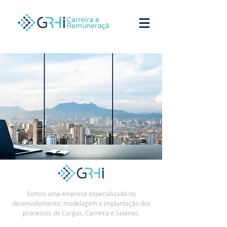
Somos uma empresa especializada no
desenvolvimento, modelagem e implantação dos
processos de Cargos, Carreira e Salários.