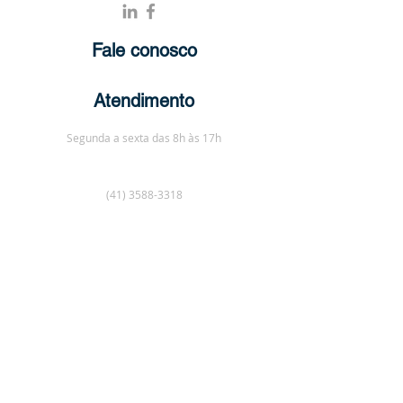
Fale conosco
Atendimento
Segunda a sexta das 8h às 17h
(41) 3588-3318
contato
@grhi.com.br
© 2023 Por GRHI Recursos Humanos